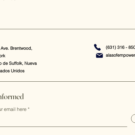
(631) 316 - 85
 Ave. Brentwood,
alasofempowe
ork
 de Suffolk, Nueva
tados Unidos
Informed
ur email here