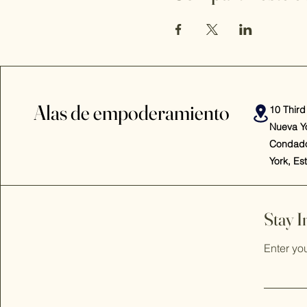
Alas de empoderamiento
10 Third
Nueva Y
Condado
York, Es
Stay 
Enter yo