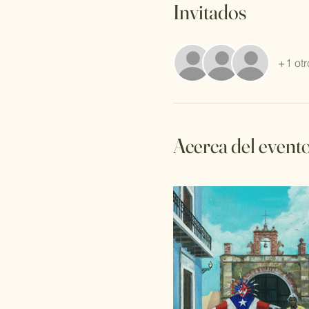
Invitados
+1 otr
Acerca del event