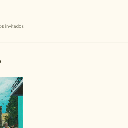
os invitados
o