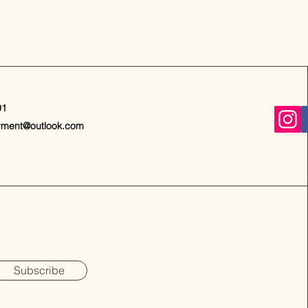
01
rment@outlook.com
Subscribe